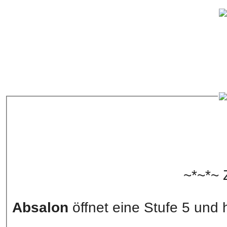
~*~*~ 
Absalon
öffnet ein