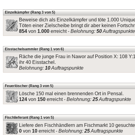
Einzelkämpfer (Rang 3 von 5)
Beweise dich als Einzelkämpfer und töte 1.000 Uniq
Töten einer Zielscheibe bringt dir aber keinen Fortschri
854
von
1.000
erreicht -
Belohnung:
50
Auftragspunkte
Eisstachelsammler (Rang 1 von 6)
Räche die junge Frau in Nawor auf Position X: 108 Y:
ihr 40 Eisstachel.
Belohnung:
10
Auftragspunkte
Feuerlöscher (Rang 3 von 5)
Lösche 150 mal einen brennenden Ort in Pensal.
124
von
150
erreicht -
Belohnung:
25
Auftragspunkte
Fischlieferant (Rang 1 von 5)
Liefere den Fischhändlern am Fischmarkt 10 gesuchte
0
von
10
erreicht -
Belohnung:
25
Auftragspunkte