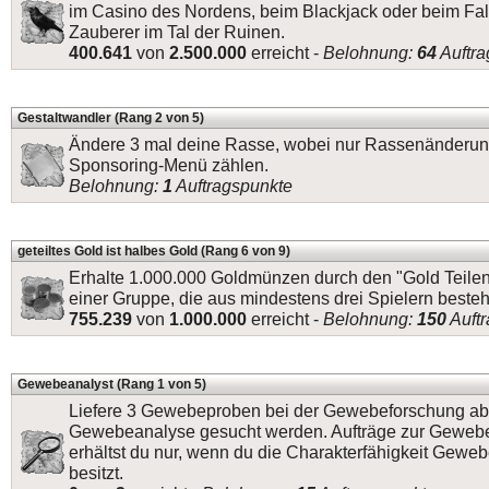
im Casino des Nordens, beim Blackjack oder beim Fa
Zauberer im Tal der Ruinen.
400.641
von
2.500.000
erreicht -
Belohnung:
64
Auftra
Gestaltwandler (Rang 2 von 5)
Ändere 3 mal deine Rasse, wobei nur Rassenänderun
Sponsoring-Menü zählen.
Belohnung:
1
Auftragspunkte
geteiltes Gold ist halbes Gold (Rang 6 von 9)
Erhalte 1.000.000 Goldmünzen durch den "Gold Teile
einer Gruppe, die aus mindestens drei Spielern besteh
755.239
von
1.000.000
erreicht -
Belohnung:
150
Auft
Gewebeanalyst (Rang 1 von 5)
Liefere 3 Gewebeproben bei der Gewebeforschung ab,
Gewebeanalyse gesucht werden. Aufträge zur Geweb
erhältst du nur, wenn du die Charakterfähigkeit Gewe
besitzt.