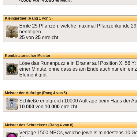
4.000
von
4.000
erreicht
Kleingärtner (Rang 1 von 5)
Ernte 25 Pflanzen, welche maximal Pflanzenkunde 29
benötigen.
25
von
25
erreicht
Kombinatorischer Meister
Löse das Runenpuzzle in Dranar auf Position X: 56 Y: 
einer Minute, ohne dass es am Ende auch nur ein einz
Element gibt.
Meister der Aufträge (Rang 4 von 5)
Schließe erfolgreich 10000 Aufträge beim Haus der Au
10.000
von
10.000
erreicht
Meister des Schreckens (Rang 4 von 8)
Verjage 1500 NPCs, welche jeweils mindestens 10 