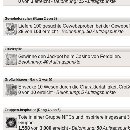
0
von
3
erreicht -
Belohnung:
15
Auftragspunkte
Gewebeforscher (Rang 2 von 5)
Liefere 100 gesuchte Gewebeproben bei der Gewebef
28
von
100
erreicht -
Belohnung:
50
Auftragspunkte
Glückspilz
Gewinne den Jackpot beim Casino von Ferdolien.
Belohnung:
40
Auftragspunkte
Großwildjäger (Rang 1 von 5)
Erwecke 10 Wesen durch die Charakterfähigkeit Groß
0
von
10
erreicht -
Belohnung:
5
Auftragspunkte
Gruppen-Inspirator (Rang 4 von 5)
Töte in einer Gruppe NPCs und inspiriere insgesamt 
Gruppe.
1.558
von
3.000
erreicht -
Belohnung:
50
Auftragspunk