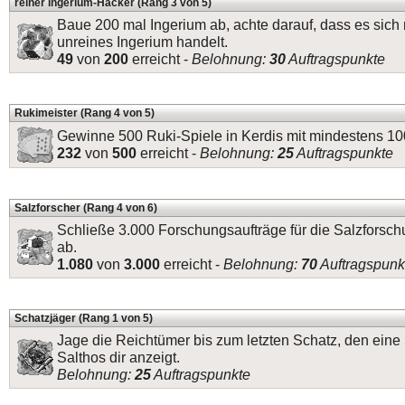
reiner Ingerium-Hacker (Rang 3 von 5)
Baue 200 mal Ingerium ab, achte darauf, dass es sich 
unreines Ingerium handelt.
49
von
200
erreicht -
Belohnung:
30
Auftragspunkte
Rukimeister (Rang 4 von 5)
Gewinne 500 Ruki-Spiele in Kerdis mit mindestens 1
232
von
500
erreicht -
Belohnung:
25
Auftragspunkte
Salzforscher (Rang 4 von 6)
Schließe 3.000 Forschungsaufträge für die Salzforsch
ab.
1.080
von
3.000
erreicht -
Belohnung:
70
Auftragspunk
Schatzjäger (Rang 1 von 5)
Jage die Reichtümer bis zum letzten Schatz, den eine
Salthos dir anzeigt.
Belohnung:
25
Auftragspunkte