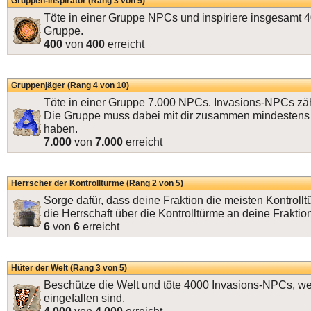
Gruppen-Inspirator (Rang 3 von 5)
Töte in einer Gruppe NPCs und inspiriere insgesamt 4
Gruppe.
400
von
400
erreicht
Gruppenjäger (Rang 4 von 10)
Töte in einer Gruppe 7.000 NPCs. Invasions-NPCs zäh
Die Gruppe muss dabei mit dir zusammen mindestens 
haben.
7.000
von
7.000
erreicht
Herrscher der Kontrolltürme (Rang 2 von 5)
Sorge dafür, dass deine Fraktion die meisten Kontrollt
die Herrschaft über die Kontrolltürme an deine Fraktio
6
von
6
erreicht
Hüter der Welt (Rang 3 von 5)
Beschütze die Welt und töte 4000 Invasions-NPCs, wel
eingefallen sind.