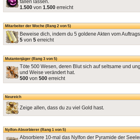
fallen lassen.
1.500
von
1.500
erreicht
Mitarbeiter der Woche (Rang 2 von 5)
Beweise dich, indem du 5 goldene Akten vom Auftragsh
5
von
5
erreicht
Mutantenjäger (Rang 3 von 5)
Töte 500 Wesen, deren Blut sich auf seltsame und un
und Weise verändert hat.
500
von
500
erreicht
Neureich
Zeige allen, dass du zu viel Gold hast.
Nylfon-Absorbierer (Rang 1 von 5)
Absorbiere 10-mal das Nylfon der Pyramide der Seele