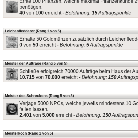
Ernte 100 Pflanzen, welche maximal Pflanzenkunde 2
benötigen.
40
von
100
erreicht -
Belohnung:
15
Auftragspunkte
Leichenfledderer (Rang 1 von 5)
Erhalte 50 Goldmünzen zusätzlich durch Leichenfledde
0
von
50
erreicht -
Belohnung:
5
Auftragspunkte
Meister der Aufträge (Rang 5 von 5)
Schließe erfolgreich 70000 Aufträge beim Haus der Au
10.715
von
70.000
erreicht -
Belohnung:
150
Auftrags
Meister des Schreckens (Rang 5 von 8)
Verjage 5000 NPCs, welche jeweils mindestens 10 
fallen lassen.
2.401
von
5.000
erreicht -
Belohnung:
150
Auftragspun
Meisterkoch (Rang 1 von 5)