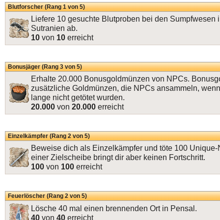
Blutforscher (Rang 1 von 5)
Liefere 10 gesuchte Blutproben bei den Sumpfwesen 
Sutranien ab.
10
von
10
erreicht
Bonusjäger (Rang 3 von 5)
Erhalte 20.000 Bonusgoldmünzen von NPCs. Bonusg
zusätzliche Goldmünzen, die NPCs ansammeln, wenn
lange nicht getötet wurden.
20.000
von
20.000
erreicht
Einzelkämpfer (Rang 2 von 5)
Beweise dich als Einzelkämpfer und töte 100 Unique
einer Zielscheibe bringt dir aber keinen Fortschritt.
100
von
100
erreicht
Feuerlöscher (Rang 2 von 5)
Lösche 40 mal einen brennenden Ort in Pensal.
40
von
40
erreicht