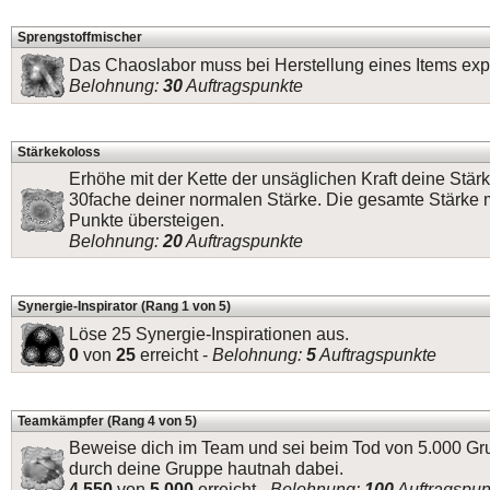
Sprengstoffmischer
Das Chaoslabor muss bei Herstellung eines Items exp
Belohnung:
30
Auftragspunkte
Stärkekoloss
Erhöhe mit der Kette der unsäglichen Kraft deine Stär
30fache deiner normalen Stärke. Die gesamte Stärke
Punkte übersteigen.
Belohnung:
20
Auftragspunkte
Synergie-Inspirator (Rang 1 von 5)
Löse 25 Synergie-Inspirationen aus.
0
von
25
erreicht -
Belohnung:
5
Auftragspunkte
Teamkämpfer (Rang 4 von 5)
Beweise dich im Team und sei beim Tod von 5.000 
durch deine Gruppe hautnah dabei.
4.550
von
5.000
erreicht -
Belohnung:
100
Auftragspun