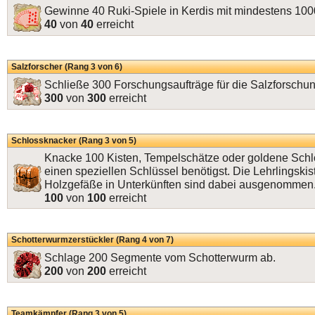
Gewinne 40 Ruki-Spiele in Kerdis mit mindestens 10
40
von
40
erreicht
Salzforscher (Rang 3 von 6)
Schließe 300 Forschungsaufträge für die Salzforschun
300
von
300
erreicht
Schlossknacker (Rang 3 von 5)
Knacke 100 Kisten, Tempelschätze oder goldene Schlös
einen speziellen Schlüssel benötigst. Die Lehrlingskis
Holzgefäße in Unterkünften sind dabei ausgenommen
100
von
100
erreicht
Schotterwurmzerstückler (Rang 4 von 7)
Schlage 200 Segmente vom Schotterwurm ab.
200
von
200
erreicht
Teamkämpfer (Rang 3 von 5)