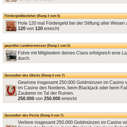
Fördergeldbezieher (Rang 3 von 5)
Hole 120 mal Fördergeld bei der Stiftung aller Wesen 
120
von
120
erreicht
geprüfter Landvermesser (Rang 1 von 5)
Führe mit Mitgliedern deines Clans erfolgreich eine
durch.
Gesandter des Glücks (Rang 4 von 7)
Gewinne insgesamt 250.000 Goldmünzen im Casino v
im Casino des Nordens, beim Blackjack oder beim Fa
Zauberer im Tal der Ruinen.
250.000
von
250.000
erreicht
Gesandter des Pechs (Rang 4 von 7)
Verliere insgesamt 250.000 Goldmünzen im Casino vo