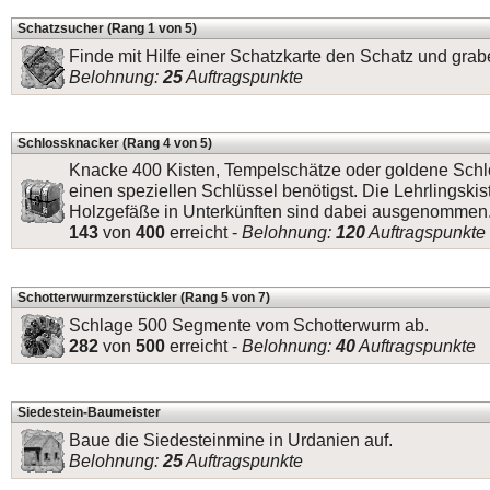
Schatzsucher (Rang 1 von 5)
Finde mit Hilfe einer Schatzkarte den Schatz und grab
Belohnung:
25
Auftragspunkte
Schlossknacker (Rang 4 von 5)
Knacke 400 Kisten, Tempelschätze oder goldene Schlös
einen speziellen Schlüssel benötigst. Die Lehrlingskis
Holzgefäße in Unterkünften sind dabei ausgenommen
143
von
400
erreicht -
Belohnung:
120
Auftragspunkte
Schotterwurmzerstückler (Rang 5 von 7)
Schlage 500 Segmente vom Schotterwurm ab.
282
von
500
erreicht -
Belohnung:
40
Auftragspunkte
Siedestein-Baumeister
Baue die Siedesteinmine in Urdanien auf.
Belohnung:
25
Auftragspunkte