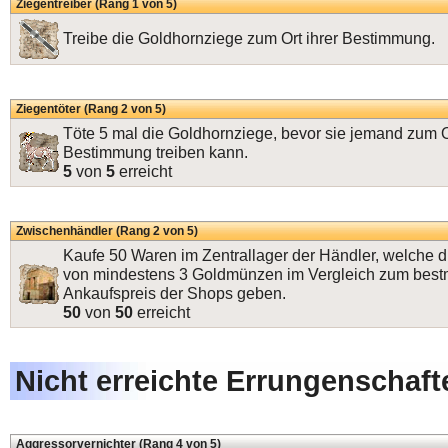
Ziegentreiber (Rang 1 von 5)
Treibe die Goldhornziege zum Ort ihrer Bestimmung.
Ziegentöter (Rang 2 von 5)
Töte 5 mal die Goldhornziege, bevor sie jemand zum Or
Bestimmung treiben kann.
5
von
5
erreicht
Zwischenhändler (Rang 2 von 5)
Kaufe 50 Waren im Zentrallager der Händler, welche d
von mindestens 3 Goldmünzen im Vergleich zum best
Ankaufspreis der Shops geben.
50
von
50
erreicht
Nicht erreichte Errungenschaft
Aggressorvernichter (Rang 4 von 5)