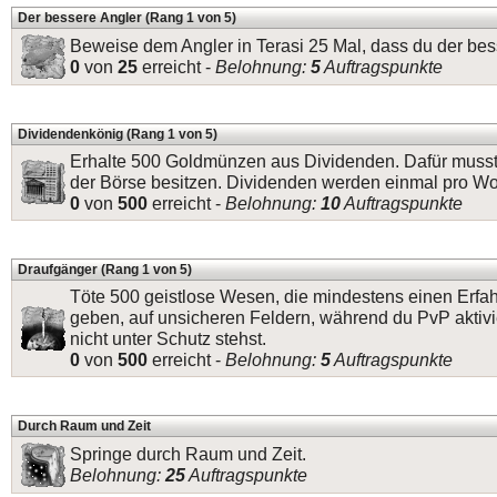
Der bessere Angler (Rang 1 von 5)
Beweise dem Angler in Terasi 25 Mal, dass du der bess
0
von
25
erreicht -
Belohnung:
5
Auftragspunkte
Dividendenkönig (Rang 1 von 5)
Erhalte 500 Goldmünzen aus Dividenden. Dafür musst
der Börse besitzen. Dividenden werden einmal pro W
0
von
500
erreicht -
Belohnung:
10
Auftragspunkte
Draufgänger (Rang 1 von 5)
Töte 500 geistlose Wesen, die mindestens einen Erfa
geben, auf unsicheren Feldern, während du PvP aktivi
nicht unter Schutz stehst.
0
von
500
erreicht -
Belohnung:
5
Auftragspunkte
Durch Raum und Zeit
Springe durch Raum und Zeit.
Belohnung:
25
Auftragspunkte