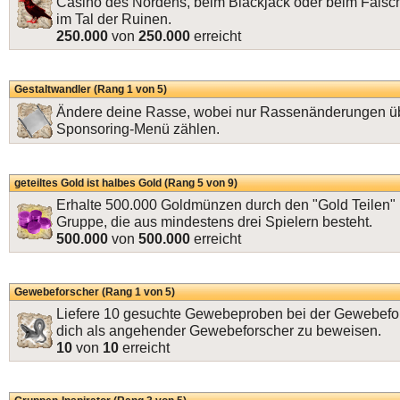
Casino des Nordens, beim Blackjack oder beim Falsc
im Tal der Ruinen.
250.000
von
250.000
erreicht
Gestaltwandler (Rang 1 von 5)
Ändere deine Rasse, wobei nur Rassenänderungen ü
Sponsoring-Menü zählen.
geteiltes Gold ist halbes Gold (Rang 5 von 9)
Erhalte 500.000 Goldmünzen durch den "Gold Teilen" 
Gruppe, die aus mindestens drei Spielern besteht.
500.000
von
500.000
erreicht
Gewebeforscher (Rang 1 von 5)
Liefere 10 gesuchte Gewebeproben bei der Gewebefo
dich als angehender Gewebeforscher zu beweisen.
10
von
10
erreicht