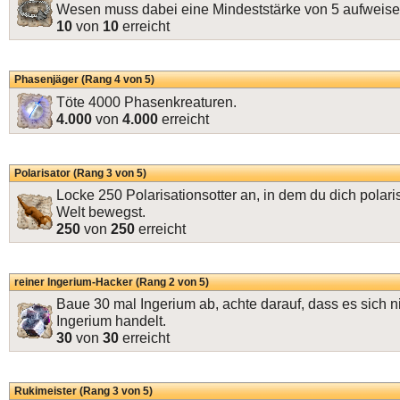
Wesen muss dabei eine Mindeststärke von 5 aufweise
10
von
10
erreicht
Phasenjäger (Rang 4 von 5)
Töte 4000 Phasenkreaturen.
4.000
von
4.000
erreicht
Polarisator (Rang 3 von 5)
Locke 250 Polarisationsotter an, in dem du dich polaris
Welt bewegst.
250
von
250
erreicht
reiner Ingerium-Hacker (Rang 2 von 5)
Baue 30 mal Ingerium ab, achte darauf, dass es sich n
Ingerium handelt.
30
von
30
erreicht
Rukimeister (Rang 3 von 5)