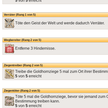
5
von
5
erreicht
Verräter (Rang 1 von 5)
Töte den Geist der Welt und werde dadurch Verräter.
Wegbereiter (Rang 2 von 5)
Entferne 3 Hindernisse.
Ziegentreiber (Rang 2 von 5)
Treibe die Goldhornziege 5 mal zum Ort ihrer Bestim
5
von
5
erreicht
Ziegentöter (Rang 2 von 5)
Töte 5 mal die Goldhornziege, bevor sie jemand zum Or
Bestimmung treiben kann.
5
von
5
erreicht