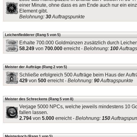
einer Minute, ohne dass es am Ende auch nur ein einz
Element gibt.
Belohnung:
30
Auftragspunkte
Leichenfledderer (Rang 5 von 5)
Erhalte 700.000 Goldmünzen zusätzlich durch Leichen
58.249
von
700.000
erreicht -
Belohnung:
100
Auftrag
Meister der Aufträge (Rang 2 von 5)
Schließe erfolgreich 500 Aufträge beim Haus der Auftr
429
von
500
erreicht -
Belohnung:
90
Auftragspunkte
Meister des Schreckens (Rang 5 von 8)
Verjage 5000 NPCs, welche jeweils mindestens 10 
fallen lassen.
2.794
von
5.000
erreicht -
Belohnung:
150
Auftragspun
Meisterkoch (Rang 1 von 5)