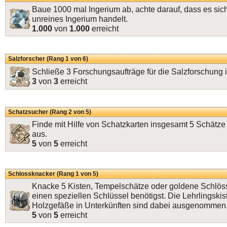
Baue 1000 mal Ingerium ab, achte darauf, dass es sic
unreines Ingerium handelt.
1.000
von
1.000
erreicht
Salzforscher (Rang 1 von 6)
Schließe 3 Forschungsaufträge für die Salzforschung i
3
von
3
erreicht
Schatzsucher (Rang 2 von 5)
Finde mit Hilfe von Schatzkarten insgesamt 5 Schätze
aus.
5
von
5
erreicht
Schlossknacker (Rang 1 von 5)
Knacke 5 Kisten, Tempelschätze oder goldene Schlösse
einen speziellen Schlüssel benötigst. Die Lehrlingskis
Holzgefäße in Unterkünften sind dabei ausgenommen
5
von
5
erreicht