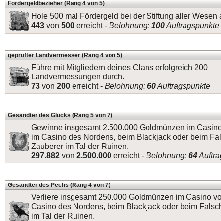
Fördergeldbezieher (Rang 4 von 5)
Hole 500 mal Fördergeld bei der Stiftung aller Wesen 
443
von
500
erreicht -
Belohnung:
100
Auftragspunkte
geprüfter Landvermesser (Rang 4 von 5)
Führe mit Mitgliedern deines Clans erfolgreich 200
Landvermessungen durch.
73
von
200
erreicht -
Belohnung:
60
Auftragspunkte
Gesandter des Glücks (Rang 5 von 7)
Gewinne insgesamt 2.500.000 Goldmünzen im Casino 
im Casino des Nordens, beim Blackjack oder beim Fa
Zauberer im Tal der Ruinen.
297.882
von
2.500.000
erreicht -
Belohnung:
64
Auftra
Gesandter des Pechs (Rang 4 von 7)
Verliere insgesamt 250.000 Goldmünzen im Casino vo
Casino des Nordens, beim Blackjack oder beim Falsc
im Tal der Ruinen.