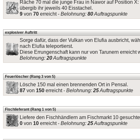
Räche 70 mal die junge Frau in Nawor auf Position X:
übergib ihr jeweils 40 Eisstachel.
9
von
70
erreicht -
Belohnung:
80
Auftragspunkte
explosiver Auftritt
Sorge dafür, dass der Vulkan von Elufia ausbricht, wä
nach Elufia teleportierst.
Diese Errungenschaft kann nur von Tarunern erreicht 
Belohnung:
20
Auftragspunkte
Feuerlöscher (Rang 3 von 5)
Lösche 150 mal einen brennenden Ort in Pensal.
87
von
150
erreicht -
Belohnung:
25
Auftragspunkte
Fischlieferant (Rang 1 von 5)
Liefere den Fischhändlern am Fischmarkt 10 gesuchte
0
von
10
erreicht -
Belohnung:
25
Auftragspunkte