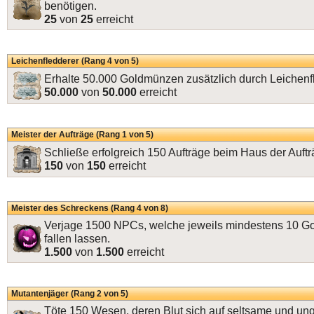
benötigen.
25
von
25
erreicht
Leichenfledderer (Rang 4 von 5)
Erhalte 50.000 Goldmünzen zusätzlich durch Leichenf
50.000
von
50.000
erreicht
Meister der Aufträge (Rang 1 von 5)
Schließe erfolgreich 150 Aufträge beim Haus der Auftr
150
von
150
erreicht
Meister des Schreckens (Rang 4 von 8)
Verjage 1500 NPCs, welche jeweils mindestens 10 
fallen lassen.
1.500
von
1.500
erreicht
Mutantenjäger (Rang 2 von 5)
Töte 150 Wesen, deren Blut sich auf seltsame und un