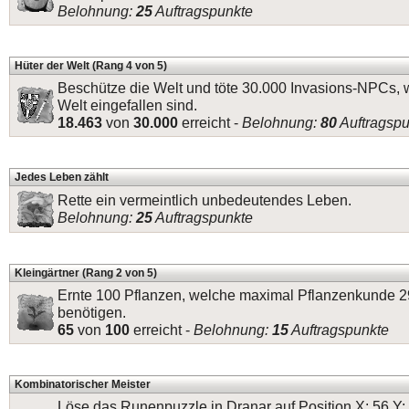
Belohnung:
25
Auftragspunkte
Hüter der Welt (Rang 4 von 5)
Beschütze die Welt und töte 30.000 Invasions-NPCs, w
Welt eingefallen sind.
18.463
von
30.000
erreicht -
Belohnung:
80
Auftragspu
Jedes Leben zählt
Rette ein vermeintlich unbedeutendes Leben.
Belohnung:
25
Auftragspunkte
Kleingärtner (Rang 2 von 5)
Ernte 100 Pflanzen, welche maximal Pflanzenkunde 2
benötigen.
65
von
100
erreicht -
Belohnung:
15
Auftragspunkte
Kombinatorischer Meister
Löse das Runenpuzzle in Dranar auf Position X: 56 Y: 