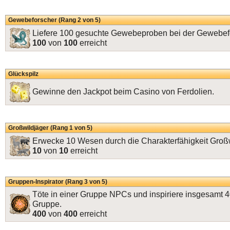
Gewebeforscher (Rang 2 von 5)
Liefere 100 gesuchte Gewebeproben bei der Gewebef
100
von
100
erreicht
Glückspilz
Gewinne den Jackpot beim Casino von Ferdolien.
Großwildjäger (Rang 1 von 5)
Erwecke 10 Wesen durch die Charakterfähigkeit Groß
10
von
10
erreicht
Gruppen-Inspirator (Rang 3 von 5)
Töte in einer Gruppe NPCs und inspiriere insgesamt 4
Gruppe.
400
von
400
erreicht