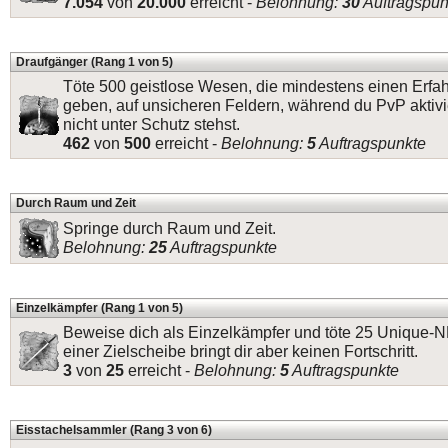
7.054
von
20.000
erreicht -
Belohnung:
30
Auftragspun
Draufgänger (Rang 1 von 5)
Töte 500 geistlose Wesen, die mindestens einen Erfa
geben, auf unsicheren Feldern, während du PvP aktivi
nicht unter Schutz stehst.
462
von
500
erreicht -
Belohnung:
5
Auftragspunkte
Durch Raum und Zeit
Springe durch Raum und Zeit.
Belohnung:
25
Auftragspunkte
Einzelkämpfer (Rang 1 von 5)
Beweise dich als Einzelkämpfer und töte 25 Unique-
einer Zielscheibe bringt dir aber keinen Fortschritt.
3
von
25
erreicht -
Belohnung:
5
Auftragspunkte
Eisstachelsammler (Rang 3 von 6)