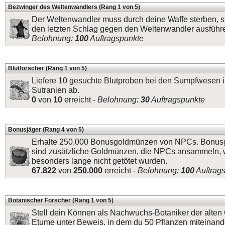
Bezwinger des Weltenwandlers (Rang 1 von 5)
Der Weltenwandler muss durch deine Waffe sterben, s
den letzten Schlag gegen den Weltenwandler ausführ
Belohnung:
100
Auftragspunkte
Blutforscher (Rang 1 von 5)
Liefere 10 gesuchte Blutproben bei den Sumpfwesen 
Sutranien ab.
0
von
10
erreicht -
Belohnung:
30
Auftragspunkte
Bonusjäger (Rang 4 von 5)
Erhalte 250.000 Bonusgoldmünzen von NPCs. Bonu
sind zusätzliche Goldmünzen, die NPCs ansammeln, 
besonders lange nicht getötet wurden.
67.822
von
250.000
erreicht -
Belohnung:
100
Auftrag
Botanischer Forscher (Rang 1 von 5)
Stell dein Können als Nachwuchs-Botaniker der alten 
Etume unter Beweis, in dem du 50 Pflanzen miteinande