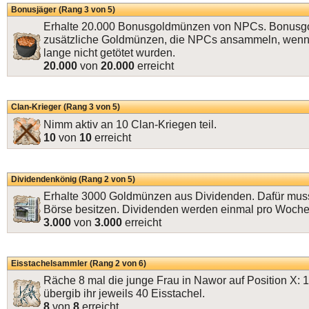
Bonusjäger (Rang 3 von 5)
Erhalte 20.000 Bonusgoldmünzen von NPCs. Bonusg
zusätzliche Goldmünzen, die NPCs ansammeln, wenn
lange nicht getötet wurden.
20.000
von
20.000
erreicht
Clan-Krieger (Rang 3 von 5)
Nimm aktiv an 10 Clan-Kriegen teil.
10
von
10
erreicht
Dividendenkönig (Rang 2 von 5)
Erhalte 3000 Goldmünzen aus Dividenden. Dafür muss
Börse besitzen. Dividenden werden einmal pro Woche
3.000
von
3.000
erreicht
Eisstachelsammler (Rang 2 von 6)
Räche 8 mal die junge Frau in Nawor auf Position X: 
übergib ihr jeweils 40 Eisstachel.
8
von
8
erreicht