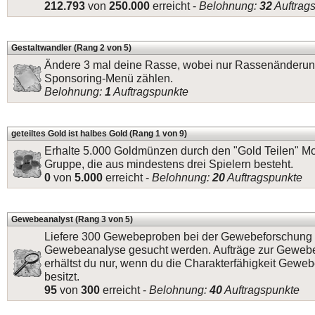
212.793
von
250.000
erreicht -
Belohnung:
32
Auftrag
Gestaltwandler (Rang 2 von 5)
Ändere 3 mal deine Rasse, wobei nur Rassenänderun
Sponsoring-Menü zählen.
Belohnung:
1
Auftragspunkte
geteiltes Gold ist halbes Gold (Rang 1 von 9)
Erhalte 5.000 Goldmünzen durch den "Gold Teilen" Mo
Gruppe, die aus mindestens drei Spielern besteht.
0
von
5.000
erreicht -
Belohnung:
20
Auftragspunkte
Gewebeanalyst (Rang 3 von 5)
Liefere 300 Gewebeproben bei der Gewebeforschung a
Gewebeanalyse gesucht werden. Aufträge zur Geweb
erhältst du nur, wenn du die Charakterfähigkeit Gewe
besitzt.
95
von
300
erreicht -
Belohnung:
40
Auftragspunkte