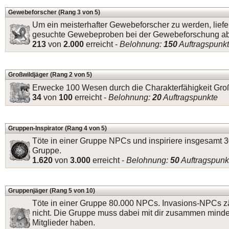
Gewebeforscher (Rang 3 von 5)
Um ein meisterhafter Gewebeforscher zu werden, lief
gesuchte Gewebeproben bei der Gewebeforschung ab
213
von
2.000
erreicht -
Belohnung:
150
Auftragspunk
Großwildjäger (Rang 2 von 5)
Erwecke 100 Wesen durch die Charakterfähigkeit Gro
34
von
100
erreicht -
Belohnung:
20
Auftragspunkte
Gruppen-Inspirator (Rang 4 von 5)
Töte in einer Gruppe NPCs und inspiriere insgesamt 
Gruppe.
1.620
von
3.000
erreicht -
Belohnung:
50
Auftragspunk
Gruppenjäger (Rang 5 von 10)
Töte in einer Gruppe 80.000 NPCs. Invasions-NPCs z
nicht. Die Gruppe muss dabei mit dir zusammen mind
Mitglieder haben.