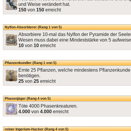
und Weise verändert hat.
150
von
150
erreicht
Nylfon-Absorbierer (Rang 1 von 5)
Absorbiere 10-mal das Nylfon der Pyramide der Seele
Wesen muss dabei eine Mindeststärke von 5 aufweise
10
von
10
erreicht
Pflanzenkundler (Rang 1 von 5)
Ernte 25 Pflanzen, welche mindestens Pflanzenkunde
benötigen.
25
von
25
erreicht
Phasenjäger (Rang 4 von 5)
Töte 4000 Phasenkreaturen.
4.000
von
4.000
erreicht
reiner Ingerium-Hacker (Rang 4 von 5)