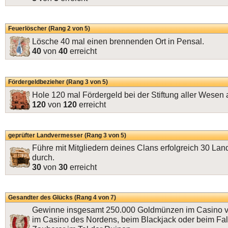
Feuerlöscher (Rang 2 von 5)
Lösche 40 mal einen brennenden Ort in Pensal.
40
von
40
erreicht
Fördergeldbezieher (Rang 3 von 5)
Hole 120 mal Fördergeld bei der Stiftung aller Wesen 
120
von
120
erreicht
geprüfter Landvermesser (Rang 3 von 5)
Führe mit Mitgliedern deines Clans erfolgreich 30 L
durch.
30
von
30
erreicht
Gesandter des Glücks (Rang 4 von 7)
Gewinne insgesamt 250.000 Goldmünzen im Casino v
im Casino des Nordens, beim Blackjack oder beim Fa