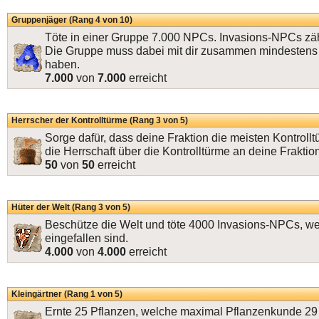
Gruppenjäger (Rang 4 von 10)
Töte in einer Gruppe 7.000 NPCs. Invasions-NPCs zäh
Die Gruppe muss dabei mit dir zusammen mindestens 
haben.
7.000
von
7.000
erreicht
Herrscher der Kontrolltürme (Rang 3 von 5)
Sorge dafür, dass deine Fraktion die meisten Kontrollt
die Herrschaft über die Kontrolltürme an deine Fraktio
50
von
50
erreicht
Hüter der Welt (Rang 3 von 5)
Beschütze die Welt und töte 4000 Invasions-NPCs, wel
eingefallen sind.
4.000
von
4.000
erreicht
Kleingärtner (Rang 1 von 5)
Ernte 25 Pflanzen, welche maximal Pflanzenkunde 29