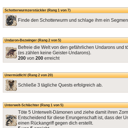
Schotterwurmzerstückler (Rang 1 von 7)
Finde den Schotterwurm und schlage ihm ein Segment
Undaron-Bezwinger (Rang 2 von 5)
Befreie die Welt von den gefährlichen Undarons und t
(es zählen keine Geister-Undarons).
200
von
200
erreicht
Unermüdlich! (Rang 2 von 20)
Schließe 3 tägliche Quests erfolgreich ab.
Unterwelt-Schlächter (Rang 1 von 5)
Töte 5 Unterwelt-Dämonen und ziehe damit ihren Zorn 
Entscheidend für diese Errungenschaft ist, dass der 
einen Rückangriff gegen dich erstellt.