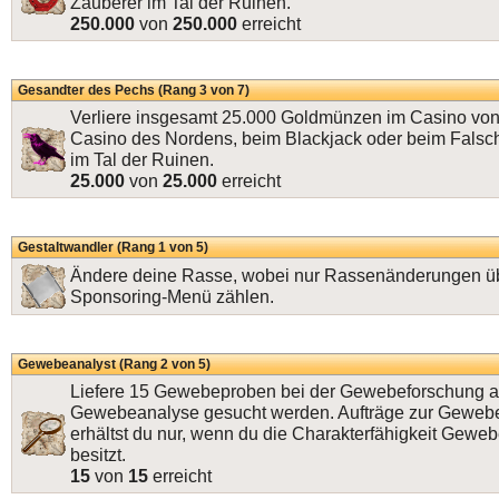
Zauberer im Tal der Ruinen.
250.000
von
250.000
erreicht
Gesandter des Pechs (Rang 3 von 7)
Verliere insgesamt 25.000 Goldmünzen im Casino von 
Casino des Nordens, beim Blackjack oder beim Falsc
im Tal der Ruinen.
25.000
von
25.000
erreicht
Gestaltwandler (Rang 1 von 5)
Ändere deine Rasse, wobei nur Rassenänderungen ü
Sponsoring-Menü zählen.
Gewebeanalyst (Rang 2 von 5)
Liefere 15 Gewebeproben bei der Gewebeforschung ab
Gewebeanalyse gesucht werden. Aufträge zur Geweb
erhältst du nur, wenn du die Charakterfähigkeit Gewe
besitzt.
15
von
15
erreicht