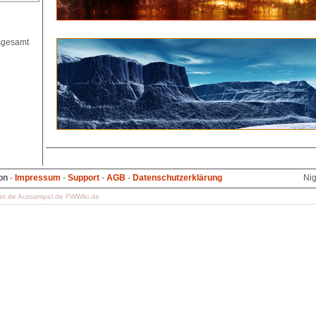
on
-
Impressum
-
Support
-
AGB
-
Datenschutzerklärung
Nig
et.de
Autoampel.de
FWWiki.de