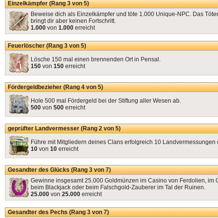
Einzelkämpfer (Rang 3 von 5)
Beweise dich als Einzelkämpfer und töte 1.000 Unique-NPC. Das Töten
bringt dir aber keinen Fortschritt.
1.000
von
1.000
erreicht
Feuerlöscher (Rang 3 von 5)
Lösche 150 mal einen brennenden Ort in Pensal.
150
von
150
erreicht
Fördergeldbezieher (Rang 4 von 5)
Hole 500 mal Fördergeld bei der Stiftung aller Wesen ab.
500
von
500
erreicht
geprüfter Landvermesser (Rang 2 von 5)
Führe mit Mitgliedern deines Clans erfolgreich 10 Landvermessungen 
10
von
10
erreicht
Gesandter des Glücks (Rang 3 von 7)
Gewinne insgesamt 25.000 Goldmünzen im Casino von Ferdolien, im 
beim Blackjack oder beim Falschgold-Zauberer im Tal der Ruinen.
25.000
von
25.000
erreicht
Gesandter des Pechs (Rang 3 von 7)