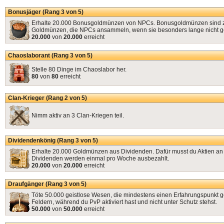
Bonusjäger (Rang 3 von 5)
Erhalte 20.000 Bonusgoldmünzen von NPCs. Bonusgoldmünzen sind z
Goldmünzen, die NPCs ansammeln, wenn sie besonders lange nicht ge
20.000
von
20.000
erreicht
Chaoslaborant (Rang 3 von 5)
Stelle 80 Dinge im Chaoslabor her.
80
von
80
erreicht
Clan-Krieger (Rang 2 von 5)
Nimm aktiv an 3 Clan-Kriegen teil.
Dividendenkönig (Rang 3 von 5)
Erhalte 20.000 Goldmünzen aus Dividenden. Dafür musst du Aktien an 
Dividenden werden einmal pro Woche ausbezahlt.
20.000
von
20.000
erreicht
Draufgänger (Rang 3 von 5)
Töte 50.000 geistlose Wesen, die mindestens einen Erfahrungspunkt g
Feldern, während du PvP aktiviert hast und nicht unter Schutz stehst.
50.000
von
50.000
erreicht