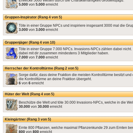
Erwecke 5000 Wesen durch die Charakterfähigkeit Großwildjagd.
5.000
von
5.000
erreicht
Gruppen-Inspirator (Rang 4 von 5)
Töte in einer Gruppe NPCs und inspiriere insgesamt 3000 mal die Gru
3.000
von
3.000
erreicht
Gruppenjäger (Rang 4 von 10)
Töte in einer Gruppe 7.000 NPCs. Invasions-NPCs zählen dabei nicht
dabei mit dir zusammen mindestens 3 Mitglieder haben.
7.000
von
7.000
erreicht
Herrscher der Kontrolltürme (Rang 2 von 5)
Sorge dafür, dass deine Fraktion die meisten Kontrolltürme besitzt und 
die Kontrolltürme an deine Fraktion übergeht.
6
von
6
erreicht
Hüter der Welt (Rang 4 von 5)
Beschütze die Welt und töte 30.000 Invasions-NPCs, welche in die Welt
30.000
von
30.000
erreicht
Kleingärtner (Rang 3 von 5)
Ernte 800 Pflanzen, welche maximal Pflanzenkunde 29 zum Ernten be
800
von
800
erreicht