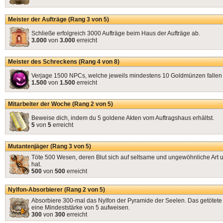
Meister der Aufträge (Rang 3 von 5)
Schließe erfolgreich 3000 Aufträge beim Haus der Aufträge ab.
3.000
von
3.000
erreicht
Meister des Schreckens (Rang 4 von 8)
Verjage 1500 NPCs, welche jeweils mindestens 10 Goldmünzen fallen 
1.500
von
1.500
erreicht
Mitarbeiter der Woche (Rang 2 von 5)
Beweise dich, indem du 5 goldene Akten vom Auftragshaus erhältst.
5
von
5
erreicht
Mutantenjäger (Rang 3 von 5)
Töte 500 Wesen, deren Blut sich auf seltsame und ungewöhnliche Art 
hat.
500
von
500
erreicht
Nylfon-Absorbierer (Rang 2 von 5)
Absorbiere 300-mal das Nylfon der Pyramide der Seelen. Das getötet
eine Mindeststärke von 5 aufweisen.
300
von
300
erreicht