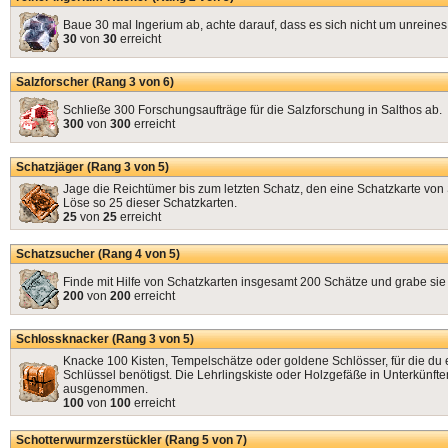
Baue 30 mal Ingerium ab, achte darauf, dass es sich nicht um unreines
30
von
30
erreicht
Salzforscher (Rang 3 von 6)
Schließe 300 Forschungsaufträge für die Salzforschung in Salthos ab.
300
von
300
erreicht
Schatzjäger (Rang 3 von 5)
Jage die Reichtümer bis zum letzten Schatz, den eine Schatzkarte von S
Löse so 25 dieser Schatzkarten.
25
von
25
erreicht
Schatzsucher (Rang 4 von 5)
Finde mit Hilfe von Schatzkarten insgesamt 200 Schätze und grabe sie
200
von
200
erreicht
Schlossknacker (Rang 3 von 5)
Knacke 100 Kisten, Tempelschätze oder goldene Schlösser, für die du 
Schlüssel benötigst. Die Lehrlingskiste oder Holzgefäße in Unterkünfte
ausgenommen.
100
von
100
erreicht
Schotterwurmzerstückler (Rang 5 von 7)