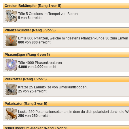
Ontolon-Bekämpfer (Rang 1 von 5)
Töte 5 Ontolons im Tempel von Belron.
5
von
5
erreicht
Pflanzenkundler (Rang 3 von 5)
Ernte 800 Pflanzen, welche mindestens Pflanzenkunde 30 zum Ernten 
800
von
800
erreicht
Phasenjäger (Rang 4 von 5)
Töte 4000 Phasenkreaturen.
4.000
von
4.000
erreicht
Pilzkratzer (Rang 1 von 5)
Kratze 25 Larinitpilze von Unterkunftsböden.
25
von
25
erreicht
Polarisator (Rang 3 von 5)
Locke 250 Polarisationsotter an, in dem du dich polarisiert durch die W
250
von
250
erreicht
reiner Ingerium-Hacker (Rang 2 von 5)