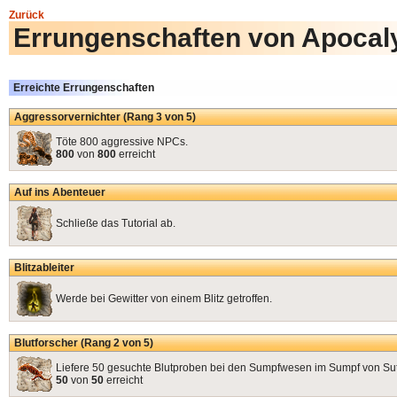
Zurück
Errungenschaften von Apoca
Erreichte Errungenschaften
Aggressorvernichter (Rang 3 von 5)
Töte 800 aggressive NPCs.
800
von
800
erreicht
Auf ins Abenteuer
Schließe das Tutorial ab.
Blitzableiter
Werde bei Gewitter von einem Blitz getroffen.
Blutforscher (Rang 2 von 5)
Liefere 50 gesuchte Blutproben bei den Sumpfwesen im Sumpf von Sut
50
von
50
erreicht