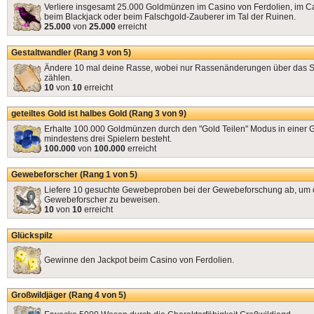
Verliere insgesamt 25.000 Goldmünzen im Casino von Ferdolien, im C
beim Blackjack oder beim Falschgold-Zauberer im Tal der Ruinen.
25.000
von
25.000
erreicht
Gestaltwandler (Rang 3 von 5)
Ändere 10 mal deine Rasse, wobei nur Rassenänderungen über das 
zählen.
10
von
10
erreicht
geteiltes Gold ist halbes Gold (Rang 3 von 9)
Erhalte 100.000 Goldmünzen durch den "Gold Teilen" Modus in einer G
mindestens drei Spielern besteht.
100.000
von
100.000
erreicht
Gewebeforscher (Rang 1 von 5)
Liefere 10 gesuchte Gewebeproben bei der Gewebeforschung ab, um 
Gewebeforscher zu beweisen.
10
von
10
erreicht
Glückspilz
Gewinne den Jackpot beim Casino von Ferdolien.
Großwildjäger (Rang 4 von 5)